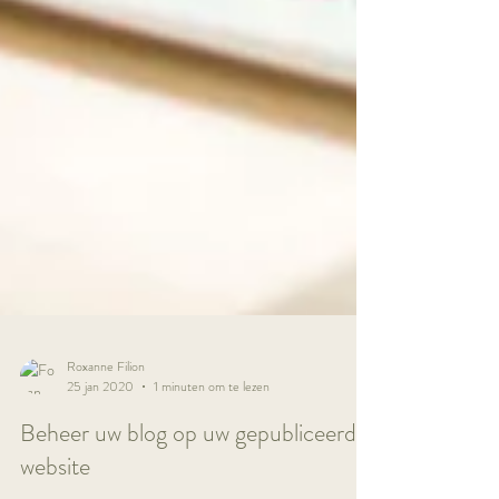
Roxanne Filion