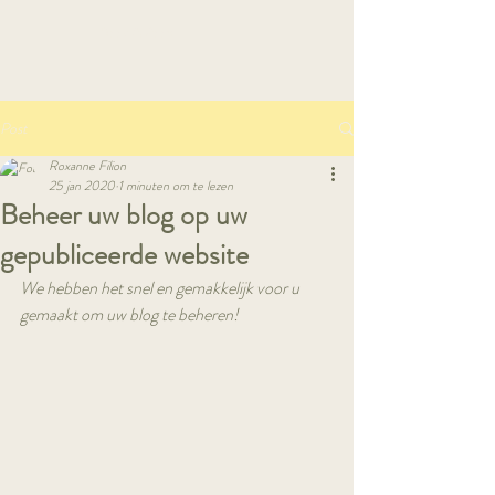
Book A Room
Post
Roxanne Filion
25 jan 2020
1 minuten om te lezen
Beheer uw blog op uw
gepubliceerde website
We hebben het snel en gemakkelijk voor u 
gemaakt om uw blog te beheren! 