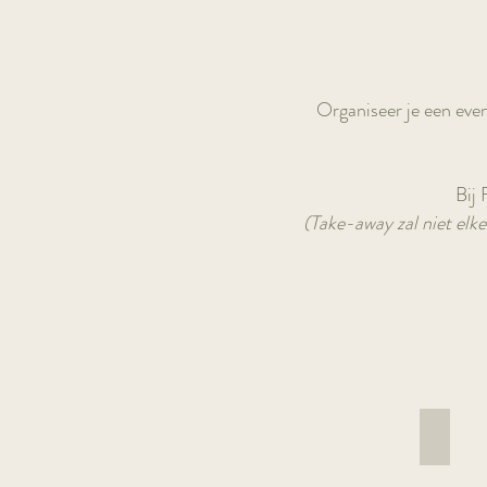
Organiseer je een even
Bij 
(Take-away zal niet elke
Buddh
Lentils,
quinoa,