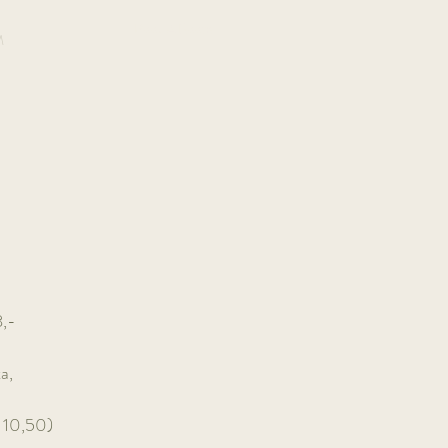
Book A Room
M
,-
ta,
 10,50)