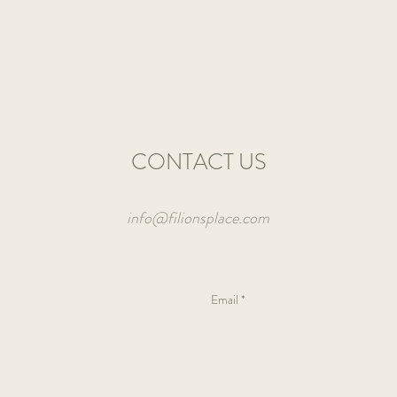
fresh
basil
and
a
lot
of
veggies.
CONTACT US
info@filionsplace.com