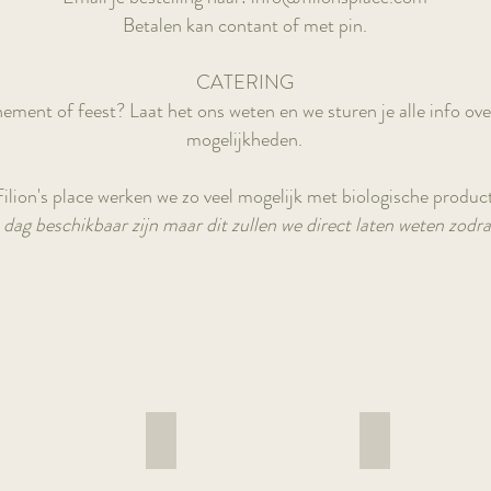
Betalen kan contant of met pin.
CATERING
ement of feest? Laat het ons weten en we sturen je alle info ove
mogelijkheden.
Filion's place werken we zo veel mogelijk met biologische produc
 dag beschikbaar zijn maar dit zullen we direct laten weten zodr
a bowl
Gado gado bowl
Falafel wrap
Home
With
made
hummus,