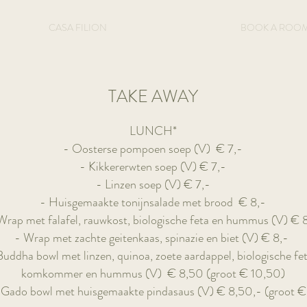
CASA FILION
BOOK A ROO
TAKE AWAY
LUNCH*
- Oosterse pompoen soep (V)
€ 7,-
- Kikkererwten soep (V) € 7,-
- Linzen soep (V)
€ 7,-
- Huisgemaakte tonijnsalade met brood
€ 8,-
Wrap met falafel, rauwkost, biologische feta en hummus (V)
€ 8
- Wrap met zachte geitenkaas, spinazie en biet (V)
€ 8,-
Buddha bowl met linzen, quinoa, zoete aardappel, biologische fe
komkommer en hummus (V)
€ 8,50 (groot € 10,50)
Gado bowl met huisgemaakte pindasaus (V) € 8,50,- (groot €