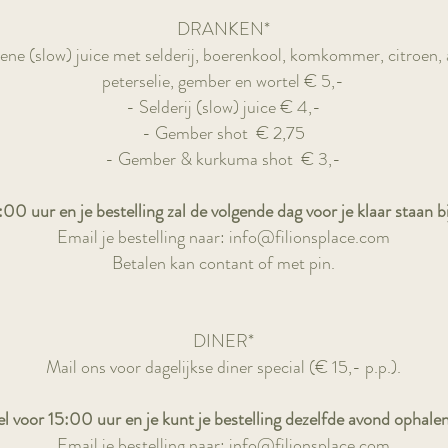
DRANKEN*
ene (slow) juice met selderij, boerenkool, komkommer, citroen, 
peterselie, gember en wortel
€ 5,-
- Selderij (slow) juice
€ 4,-
- Gember shot
€ 2,75
- Gember & kurkuma shot
€ 3,-
00 uur en je bestelling zal de volgende dag voor je klaar staan bij
Email je bestelling naar:
info@filionsplace.com
Betalen kan contant of met pin.
DINER*
Mail ons voor dagelijkse diner special
(€ 15,- p.p.).
l voor 15:00 uur en je kunt je bestelling dezelfde avond ophalen b
Email je bestelling naar:
info@filionsplace.com