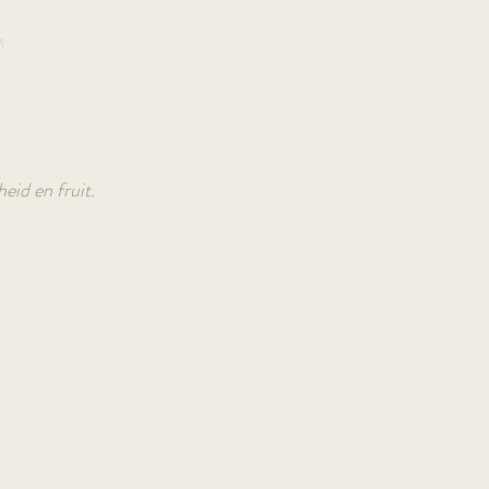
Book A Room
M
heid en fruit.